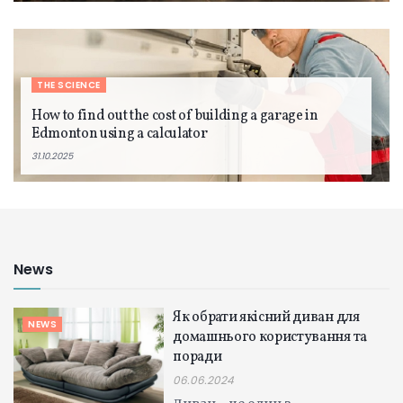
THE SCIENCE
How to find out the cost of building a garage in
Edmonton using a calculator
31.10.2025
News
Як обрати якісний диван для
NEWS
домашнього користування та
поради
06.06.2024