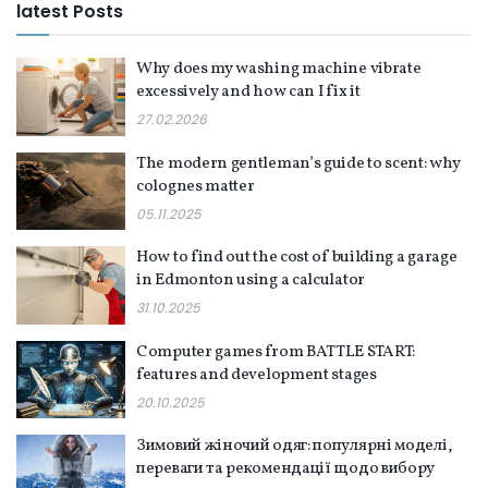
latest Posts
Why does my washing machine vibrate
excessively and how can I fix it
27.02.2026
The modern gentleman’s guide to scent: why
colognes matter
05.11.2025
How to find out the cost of building a garage
in Edmonton using a calculator
31.10.2025
Computer games from BATTLE START:
features and development stages
20.10.2025
Зимовий жіночий одяг: популярні моделі,
переваги та рекомендації щодо вибору