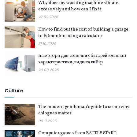
Why does my washing machine vibrate
excessively and how can I fix it
27.02.2026
How to find out the cost of building a garage
in Edmonton using a calculator
31.10.2025
Інвертори для сонячних батарей: основні
характеристики, види та вибір
20.08.2025
Culture
The modern gentleman’s guide to scent: why
colognes matter
05.11.2025
Computer games from BATTLE START: