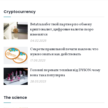
Cryptocurrency
Betatransfer твой партнер по обмену
криптовалют, цифровые валюты скоро
изменятся
04.02.2025
Секреты правильной печати наклеек: что
нужно знать и как действовать
17.06.2023
Головні переваги техніки від DYSON: чому
вона така популярна
28.03.2023
The science