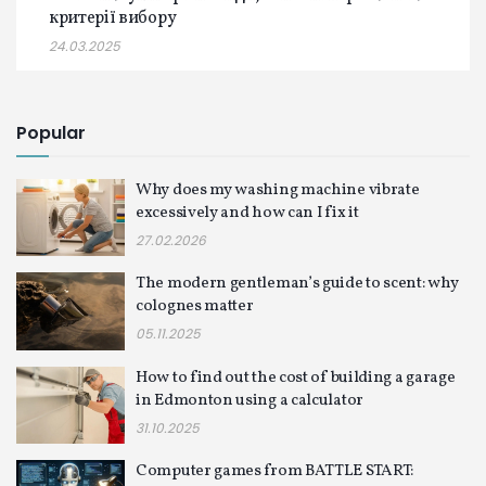
критерії вибору
24.03.2025
Popular
Why does my washing machine vibrate
excessively and how can I fix it
27.02.2026
The modern gentleman’s guide to scent: why
colognes matter
05.11.2025
How to find out the cost of building a garage
in Edmonton using a calculator
31.10.2025
Computer games from BATTLE START: