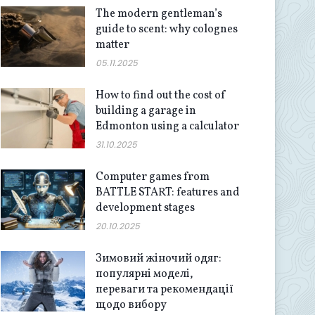
The modern gentleman’s
guide to scent: why colognes
matter
05.11.2025
How to find out the cost of
building a garage in
Edmonton using a calculator
31.10.2025
Computer games from
BATTLE START: features and
development stages
20.10.2025
Зимовий жіночий одяг:
популярні моделі,
переваги та рекомендації
щодо вибору