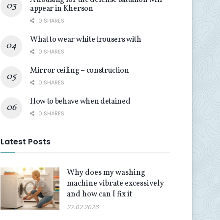
A housing for the defense battalion will
appear in Kherson
0 SHARES
What to wear white trousers with
0 SHARES
Mirror ceiling – construction
0 SHARES
How to behave when detained
0 SHARES
Latest Posts
Why does my washing
machine vibrate excessively
and how can I fix it
27.02.2026