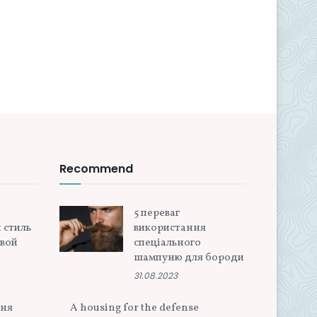
Recommend
5 переваг
 стиль
використання
овой
спеціального
шампуню для бороди
31.08.2023
ння
A housing for the defense