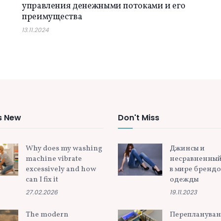
управления денежными потоками и его
преимущества
13.11.2024
s New
Don't Miss
Why does my washing
Джинсы и
machine vibrate
несравненный
excessively and how
в мире бренд
can I fix it
одежды
27.02.2026
19.11.2023
The modern
Перепланува