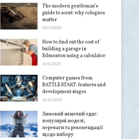
The modern gentleman’s
guide to scent: why colognes
matter
05.11.2025
How to find out the cost of
building a garage in
Edmonton using a calculator
31.10.2025
Computer games from
BATTLE START: features and
development stages
20.10.2025
Зимовий жіночий одяг:
популярні моделі,
переваги та рекомендації
щодо вибору