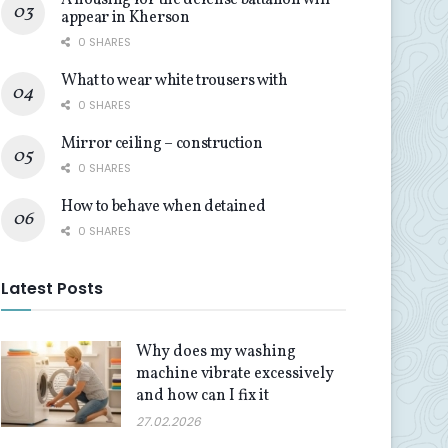
A housing for the defense battalion will
appear in Kherson
0 SHARES
What to wear white trousers with
0 SHARES
Mirror ceiling – construction
0 SHARES
How to behave when detained
0 SHARES
Latest Posts
Why does my washing
machine vibrate excessively
and how can I fix it
27.02.2026