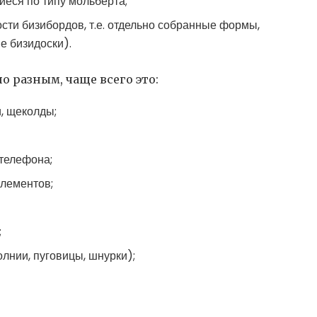
еся по типу мольберта;
сти бизибордов, т.е. отдельно собранные формы,
е бизидоски).
 разным, чаще всего это:
и, щеколды;
 телефона;
лементов;
;
лнии, пуговицы, шнурки);