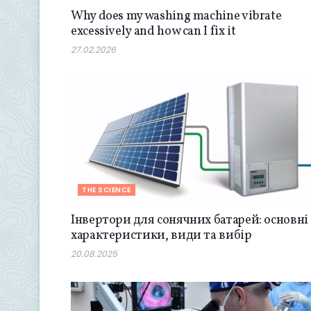
Why does my washing machine vibrate
excessively and how can I fix it
27.02.2026
THE SCIENCE
Інвертори для сонячних батарей: основні
характеристики, види та вибір
20.08.2025