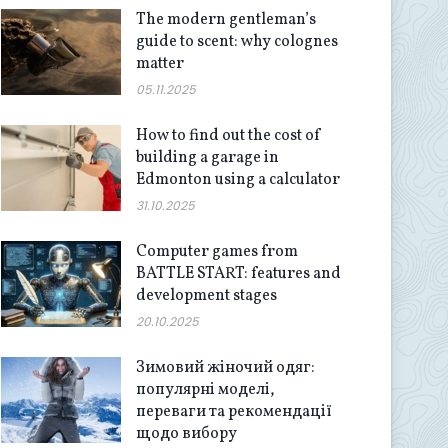
The modern gentleman’s
guide to scent: why colognes
matter
05.11.2025
How to find out the cost of
building a garage in
Edmonton using a calculator
31.10.2025
Computer games from
BATTLE START: features and
development stages
20.10.2025
Зимовий жіночий одяг:
популярні моделі,
переваги та рекомендації
щодо вибору