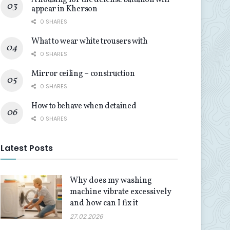
A housing for the defense battalion will
appear in Kherson
0 SHARES
What to wear white trousers with
0 SHARES
Mirror ceiling – construction
0 SHARES
How to behave when detained
0 SHARES
Latest Posts
Why does my washing
machine vibrate excessively
and how can I fix it
27.02.2026