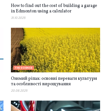
How to find out the cost of building a garage
in Edmonton using a calculator
31.10.2025
THE SCIENCE
Озимий ріпак: основні переваги культури
та особливості вирощування
20.08.2025