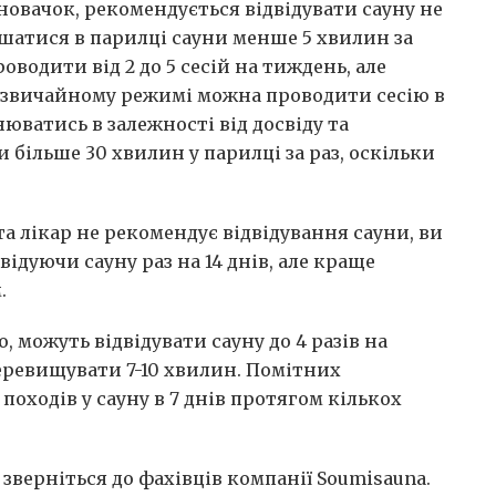
овачок, рекомендується відвідувати сауну не
ишатися в парилці сауни менше 5 хвилин за
водити від 2 до 5 сесій на тиждень, але
У звичайному режимі можна проводити сесію в
нюватись в залежності від досвіду та
 більше 30 хвилин у парилці за раз, оскільки
а лікар не рекомендує відвідування сауни, ви
відуючи сауну раз на 14 днів, але краще
.
о, можуть відвідувати сауну до 4 разів на
еревищувати 7-10 хвилин. Помітних
 походів у сауну в 7 днів протягом кількох
, зверніться до фахівців компанії Soumisauna.