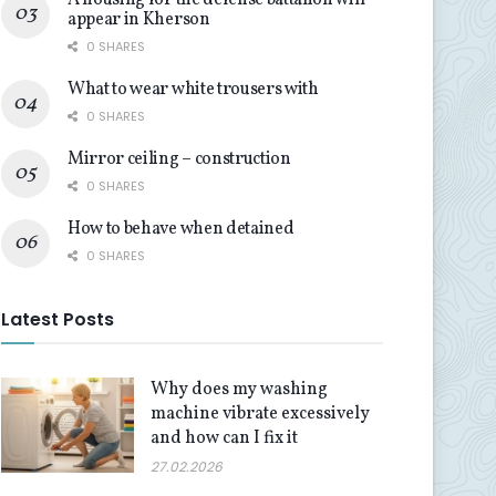
A housing for the defense battalion will
appear in Kherson
0 SHARES
What to wear white trousers with
0 SHARES
Mirror ceiling – construction
0 SHARES
How to behave when detained
0 SHARES
Latest Posts
Why does my washing
machine vibrate excessively
and how can I fix it
27.02.2026