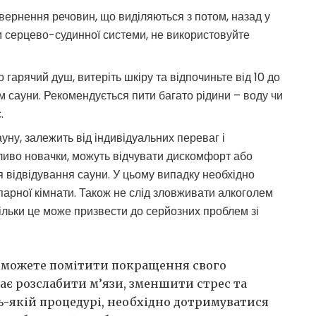
овернення речовин, що виділяються з потом, назад у
ям серцево-судинної системи, не використовуйте
арячий душ, витеріть шкіру та відпочиньте від 10 до
 сауни. Рекомендується пити багато рідини – воду чи
.
сауну, залежить від індивідуальних переваг і
ливо новачки, можуть відчувати дискомфорт або
ля відвідування сауни. У цьому випадку необхідно
парної кімнати. Також не слід зловживати алкоголем
кільки це може призвести до серйозних проблем зі
то можете помітити покращення свого
гає розслабити м’язи, зменшити стрес та
дь-якій процедурі, необхідно дотримуватися