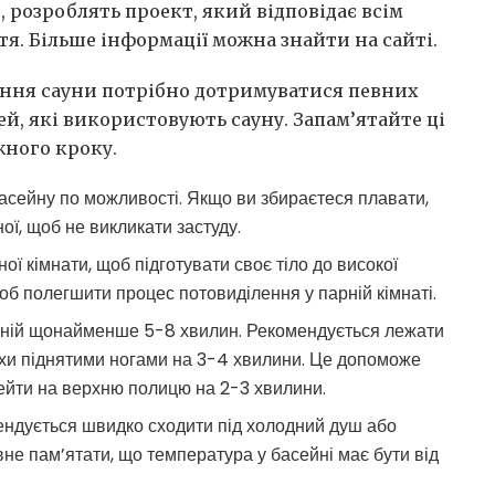
 розроблять проект, який відповідає всім
тя. Більше інформації можна знайти на сайті.
вання сауни потрібно дотримуватися певних
ей, які використовують сауну. Запам’ятайте ці
жного кроку.
басейну по можливості. Якщо ви збираєтеся плавати,
ої, щоб не викликати застуду.
ї кімнати, щоб підготувати своє тіло до високої
об полегшити процес потовиділення у парній кімнаті.
парній щонайменше 5-8 хвилин. Рекомендується лежати
охи піднятими ногами на 3-4 хвилини. Це допоможе
рейти на верхню полицю на 2-3 хвилини.
ендується швидко сходити під холодний душ або
вне пам’ятати, що температура у басейні має бути від