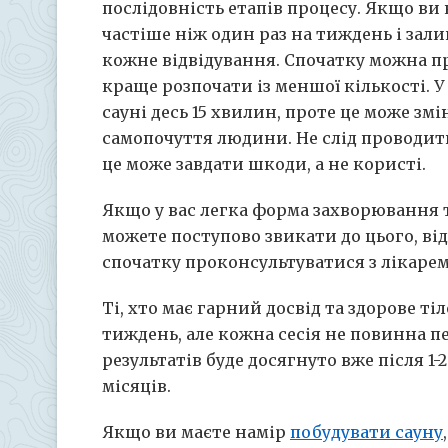
послідовність етапів процесу.
Якщо ви н
частіше ніж один раз на тиждень і зал
кожне відвідування. Спочатку можна про
краще розпочати із меншої кількості. 
сауні десь 15 хвилин, проте це може змі
самопочуття людини. Не слід проводити
це може завдати шкоди, а не користі.
Якщо у вас легка форма захворювання т
можете поступово звикати до цього, від
спочатку проконсультуватися з лікарем
Ті, хто має гарний досвід та здорове тіл
тиждень, але кожна сесія не повинна п
результатів буде досягнуто вже після 1-2
місяців.
Якщо ви маєте намір
побудувати сауну