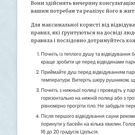
Вони здійснять вичерпну консультацію,
вашим потребам та реалізує його в жит
Для максимальної користі від відвіду
правил, які ґрунтуються на досвіді люд
правила і послідовно дотримуйтесь ко
Почніть із теплого душу та відвідування 
краще зробити це перед відвідинами парн
Приймайте душ перед відвідуванням парно
температури. Витеріть шкіру рушником, щ
Почніть з нижньої полиці і проведіть у 
горизонтально на нижній полиці або з тр
рівномірно прогріти тіло. Не забудьте пе
Після першого відвідування сауни реком
поринути у басейн на кілька хвилин. Голо
16 до 20 градусів Цельсія.