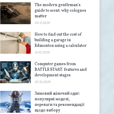
The modern gentleman’s
guide to scent: why colognes
matter
05.11.2025
How to find out the cost of
building a garage in
Edmonton using a calculator
31.10.2025
Computer games from
BATTLE START: features and
development stages
20.10.2025
Зимовий жіночий одяг:
популярні моделі,
переваги та рекомендації
щодо вибору