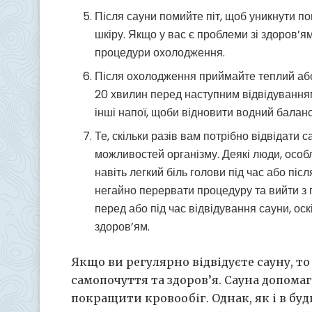
Після сауни помийте піт, щоб уникнути п
шкіру. Якщо у вас є проблеми зі здоров’
процедури охолодження.
Після охолодження приймайте теплий або г
20 хвилин перед наступним відвідуванням
інші напої, щоби відновити водний баланс
Те, скільки разів вам потрібно відвідати 
можливостей організму. Деякі люди, особ
навіть легкий біль голови під час або піс
негайно перервати процедуру та вийти з 
перед або під час відвідування сауни, ос
здоров’ям.
Якщо ви регулярно відвідуєте сауну, 
самопочуття та здоров’я. Сауна допома
покращити кровообіг. Однак, як і в бу