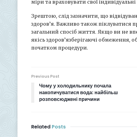
міри та враховувати свої індивідуальн
Зрештою, слід зазначити, що відвідува
здоров’я. Важливо також піклуватися п
загальний спосіб життя. Якщо ви не впев
якісь здоров’язберігаючі обмеження, о
початком процедури.
Previous Post
Чому у холодильнику почала
накопичуватися вода: найбільш
розповсюджені причини
Related
Posts