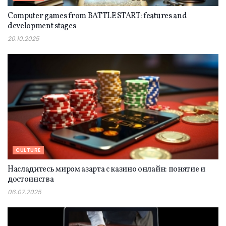
Computer games from BATTLE START: features and
development stages
20.10.2025
CULTURE
Насладитесь миром азарта с казино онлайн: понятие и
достоинства
06.07.2025