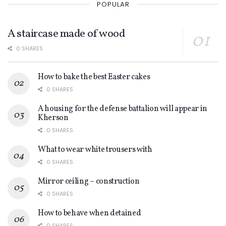
POPULAR
A staircase made of wood
0 SHARES
How to bake the best Easter cakes
0 SHARES
A housing for the defense battalion will appear in
Kherson
0 SHARES
What to wear white trousers with
0 SHARES
Mirror ceiling – construction
0 SHARES
How to behave when detained
0 SHARES