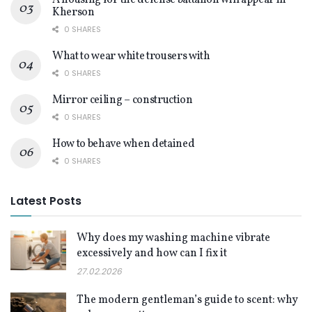
A housing for the defense battalion will appear in
Kherson
0 SHARES
What to wear white trousers with
0 SHARES
Mirror ceiling – construction
0 SHARES
How to behave when detained
0 SHARES
Latest Posts
Why does my washing machine vibrate
excessively and how can I fix it
27.02.2026
The modern gentleman’s guide to scent: why