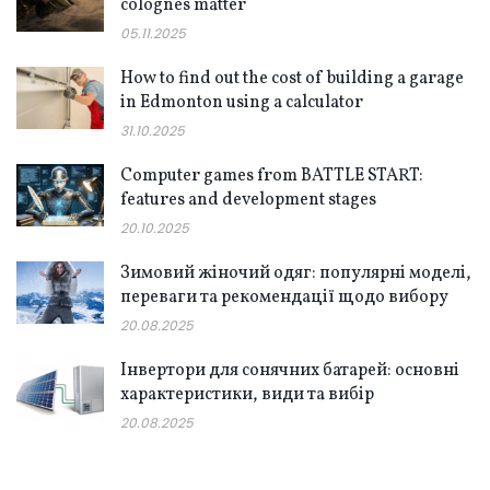
colognes matter
05.11.2025
How to find out the cost of building a garage
in Edmonton using a calculator
31.10.2025
Computer games from BATTLE START:
features and development stages
20.10.2025
Зимовий жіночий одяг: популярні моделі,
переваги та рекомендації щодо вибору
20.08.2025
Інвертори для сонячних батарей: основні
характеристики, види та вибір
20.08.2025