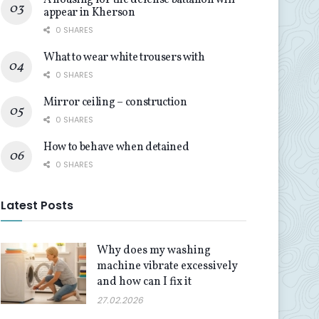
A housing for the defense battalion will
appear in Kherson
0 SHARES
What to wear white trousers with
0 SHARES
Mirror ceiling – construction
0 SHARES
How to behave when detained
0 SHARES
Latest Posts
Why does my washing
machine vibrate excessively
and how can I fix it
27.02.2026