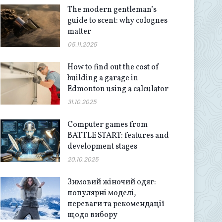
The modern gentleman’s
guide to scent: why colognes
matter
05.11.2025
How to find out the cost of
building a garage in
Edmonton using a calculator
31.10.2025
Computer games from
BATTLE START: features and
development stages
20.10.2025
Зимовий жіночий одяг:
популярні моделі,
переваги та рекомендації
щодо вибору