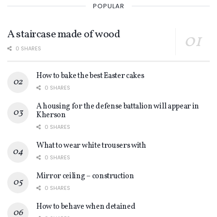
POPULAR
A staircase made of wood
0 SHARES
How to bake the best Easter cakes
0 SHARES
A housing for the defense battalion will appear in
Kherson
0 SHARES
What to wear white trousers with
0 SHARES
Mirror ceiling – construction
0 SHARES
How to behave when detained