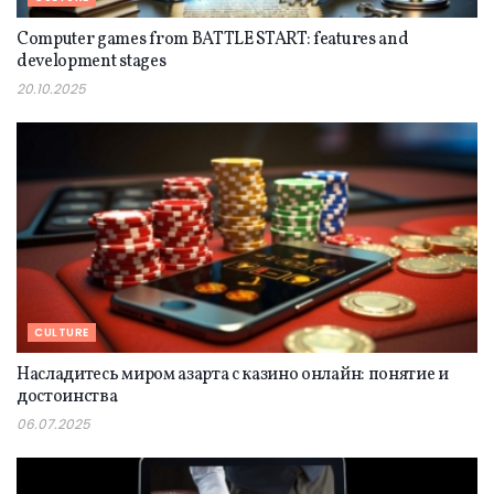
Computer games from BATTLE START: features and
development stages
20.10.2025
CULTURE
Насладитесь миром азарта с казино онлайн: понятие и
достоинства
06.07.2025