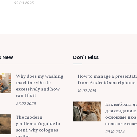
02.03.2025
s New
Don't Miss
Why does my washing
How to manage a presentat
machine vibrate
from Android smartphone
excessively and how
19.07.2018
can I fix it
27.02.2026
Как выбрать д
для свидания:
The modern
основные нюа
gentleman’s guide to
полезные сове
scent: why colognes
29.10.2024
matter