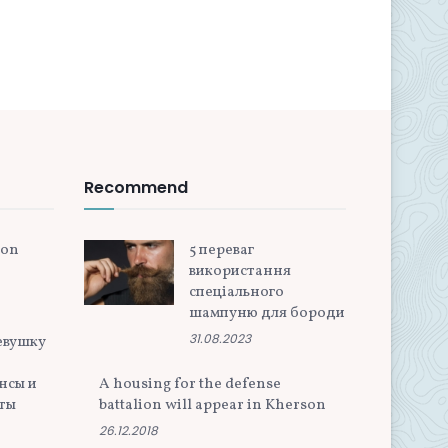
Recommend
ion
5 переваг
використання
спеціального
шампуню для бороди
31.08.2023
евушку
нсы и
A housing for the defense
ты
battalion will appear in Kherson
26.12.2018