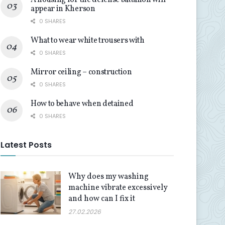
A housing for the defense battalion will
appear in Kherson
0 SHARES
What to wear white trousers with
0 SHARES
Mirror ceiling – construction
0 SHARES
How to behave when detained
0 SHARES
Latest Posts
Why does my washing
machine vibrate excessively
and how can I fix it
27.02.2026