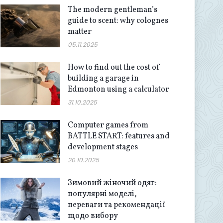
The modern gentleman’s
guide to scent: why colognes
matter
05.11.2025
How to find out the cost of
building a garage in
Edmonton using a calculator
31.10.2025
Computer games from
BATTLE START: features and
development stages
20.10.2025
Зимовий жіночий одяг:
популярні моделі,
переваги та рекомендації
щодо вибору