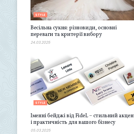
STYLE
Весільна сукня: різновиди, основні
переваги та критерії вибору
24.03.2025
STYLE
Іменні бейджі від FideL – стильний акцен
і практичність для вашого бізнесу
05.03.2025