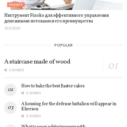
SOCIETY
Инструмент Finoko для эффективного управления
денежными потоками и его преимущества
13.11.2024
POPULAR
A staircase made of wood
0 SHARES
How to bake the best Easter cakes
0 SHARES
A housing for the defense battalion will appear in
Kherson
0 SHARES
What to wear white trousers with