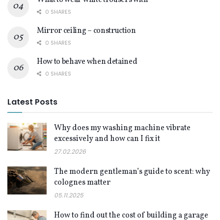
0 SHARES
Mirror ceiling – construction
0 SHARES
How to behave when detained
0 SHARES
Latest Posts
Why does my washing machine vibrate
excessively and how can I fix it
27.02.2026
The modern gentleman’s guide to scent: why
colognes matter
05.11.2025
How to find out the cost of building a garage