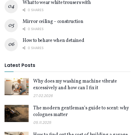
What to wear white trousers with
0 SHARES
Mirror ceiling – construction
0 SHARES
How to behave when detained
0 SHARES
Latest Posts
Why does my washing machine vibrate
excessively and how can I fix it
27.02.2026
The modern gentleman’s guide to scent: why
colognes matter
05.11.2025