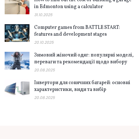
How to find out the cost of building a garage
in Edmonton using a calculator
31.10.2025
Computer games from BATTLE START:
features and development stages
20.10.2025
Зимовий жіночий одяг: популярні моделі,
переваги та рекомендації щодо вибору
20.08.2025
Інвертори для сонячних батарей: основні
характеристики, види та вибір
20.08.2025