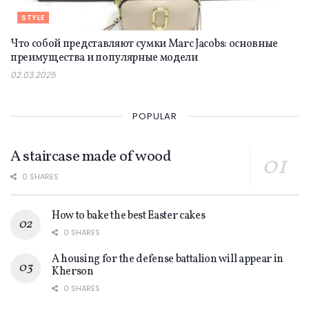
STYLE
Что собой представляют сумки Marc Jacobs: основные
преимущества и популярные модели
02.03.2025
POPULAR
A staircase made of wood
0 SHARES
How to bake the best Easter cakes
0 SHARES
A housing for the defense battalion will appear in
Kherson
0 SHARES