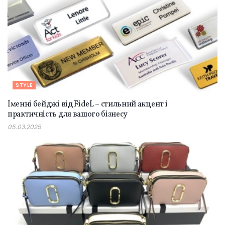
STYLE
Іменні бейджі від FideL – стильний акцент і
практичність для вашого бізнесу
05.03.2025