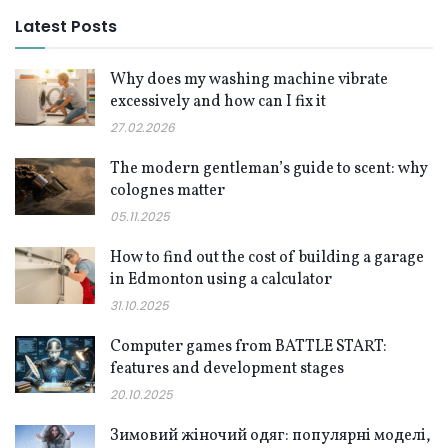
Latest Posts
Why does my washing machine vibrate
excessively and how can I fix it
27.02.2026
The modern gentleman’s guide to scent: why
colognes matter
05.11.2025
How to find out the cost of building a garage
in Edmonton using a calculator
31.10.2025
Computer games from BATTLE START:
features and development stages
20.10.2025
Зимовий жіночий одяг: популярні моделі,