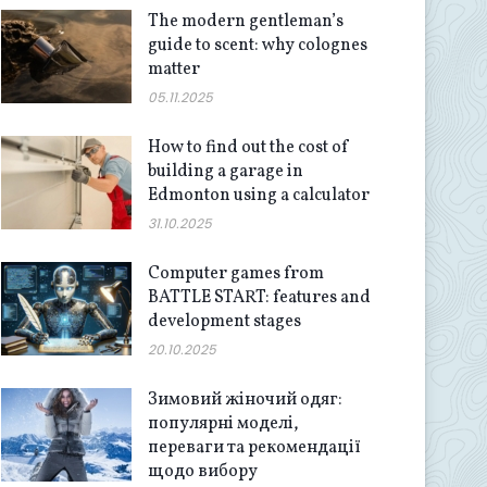
The modern gentleman’s
guide to scent: why colognes
matter
05.11.2025
How to find out the cost of
building a garage in
Edmonton using a calculator
31.10.2025
Computer games from
BATTLE START: features and
development stages
20.10.2025
Зимовий жіночий одяг:
популярні моделі,
переваги та рекомендації
щодо вибору