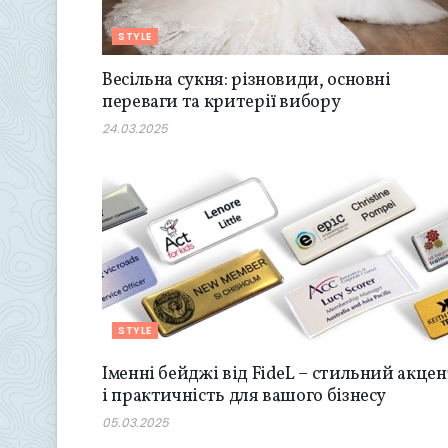
STYLE
Весільна сукня: різновиди, основні
переваги та критерії вибору
24.03.2025
STYLE
Іменні бейджі від FideL – стильний акцен
і практичність для вашого бізнесу
05.03.2025