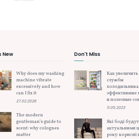
s New
Don't Miss
Why does my washing
Как увеличить
machine vibrate
службы
excessively and how
холодильника
can I fix it
эффективные 
и полезные со
27.02.2026
11.05.2023
The modern
gentleman’s guide to
Які боді будут
scent: why colognes
актуальними ц
matter
року: корисні