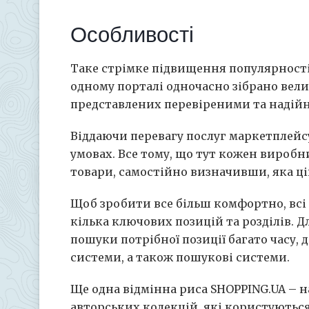
Особливості
Таке стрімке підвищення популярності
одному порталі одночасно зібрано вели
представлених перевіреними та надій
Віддаючи перевагу послуг маркетплейс
умовах. Все тому, що тут кожен вироб
товари, самостійно визначивши, яка ц
Щоб зробити все більш комфортно, всі 
кілька ключових позицій та розділів. 
пошуки потрібної позиції багато часу, д
системи, а також пошукові системи.
Ще одна відмінна риса SHOPPING.UA – 
авторських колекцій, які користуютьс