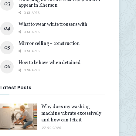
A housing for the defense battalion will
appear in Kherson
0 SHARES
What to wear white trousers with
0 SHARES
Mirror ceiling – construction
0 SHARES
How to behave when detained
0 SHARES
Latest Posts
Why does my washing
machine vibrate excessively
and how can I fix it
27.02.2026