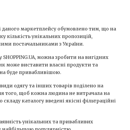
 даного маркетплейсу обумовлено тим, що на
ку кількість унікальних пропозицій,
ними постачальниками з України.
у SHOPPING.UA, можна зробити на вигідних
ник може виставити власні продукти та
іна буде привабливішою.
види одягу та інших товарів поділено на
Для того, щоб кожна людина не витрачала на
о складу каталогу введені якісні фільтраційні
наявність унікальних та привабливих
я найбільшою популярністю.