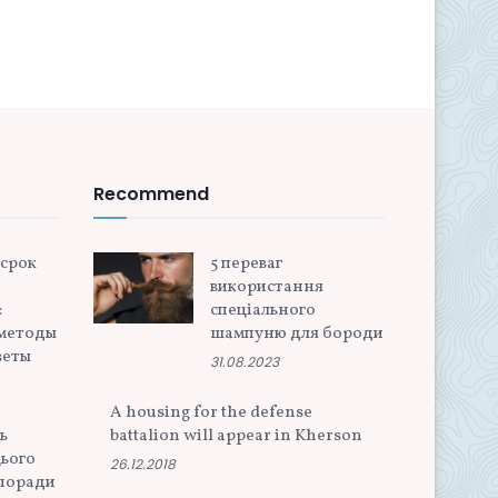
Recommend
 срок
5 переваг
використання
:
спеціального
методы
шампуню для бороди
веты
31.08.2023
A housing for the defense
ь
battalion will appear in Kherson
ього
26.12.2018
 поради