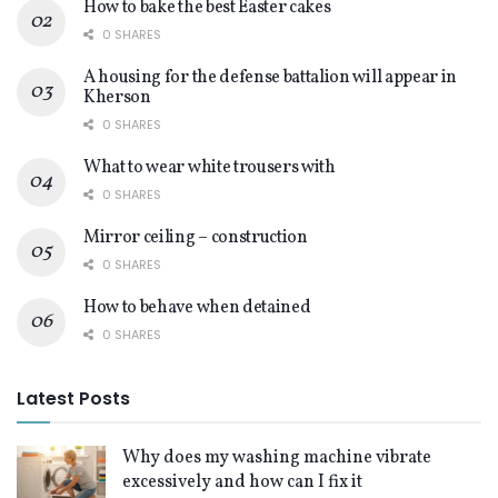
How to bake the best Easter cakes
0 SHARES
A housing for the defense battalion will appear in
Kherson
0 SHARES
What to wear white trousers with
0 SHARES
Mirror ceiling – construction
0 SHARES
How to behave when detained
0 SHARES
Latest Posts
Why does my washing machine vibrate
excessively and how can I fix it