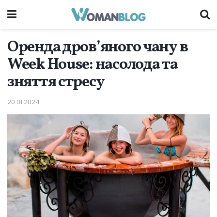
Оренда дров’яного чану в
Week House: насолода та
зняття стресу
20.01.2024