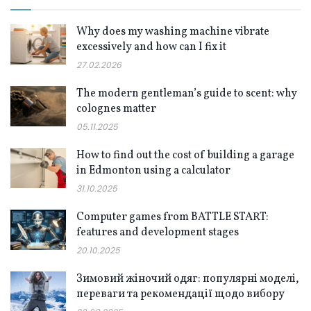
Why does my washing machine vibrate
excessively and how can I fix it
27.02.2026
The modern gentleman’s guide to scent: why
colognes matter
05.11.2025
How to find out the cost of building a garage
in Edmonton using a calculator
31.10.2025
Computer games from BATTLE START:
features and development stages
20.10.2025
Зимовий жіночий одяг: популярні моделі,
переваги та рекомендації щодо вибору