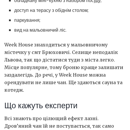
обладнану міні-кухню з набором посуду;
доступ на терасу з обіднім столом;
паркування;
вид на мальовничий ліс.
Week House знаходиться у мальовничому
містечку у смт Брюховичі. Селище неподалік
Львова, так що дістатися туди з міста легко.
Місце популярне, тому броню краще залишати
заздалегідь. До речі, у Week House можна
орендувати не лише чан. Ще здаються сауна та
котедж.
Що кажуть експерти
Всі знають про цілющий ефект лазні.
Дров’яний чан їй не поступається, так само