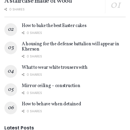
A staircase made of wood
0 SHARES
How to bake the best Easter cakes
0 SHARES
A housing for the defense battalion will appear in
Kherson
0 SHARES
What to wear white trousers with
0 SHARES
Mirror ceiling – construction
0 SHARES
How to behave when detained
0 SHARES
Latest Posts