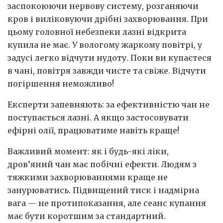
заспокоюючи нервову систему, розганяючи
кров і виліковуючи дрібні захворювання. При
цьому головної небезпеки лазні відкрита
купила не має. У вологому жаркому повітрі, у
задусі легко відчути нудоту. Поки ви купаєтеся
в чані, повітря завжди чисте та свіже. Відчути
погіршення неможливо!
Експерти запевняють: за ефективністю чан не
поступається лазні. А якщо застосовувати
ефірні олії, працюватиме навіть краще!
Важливий момент: як і будь-які ліки,
дров’яний чан має побічні ефекти. Людям з
тяжкими захворюваннями краще не
занурюватись. Підвищений тиск і надмірна
вага — не протипоказання, але сеанс купання
має бути коротшим за стандартний.