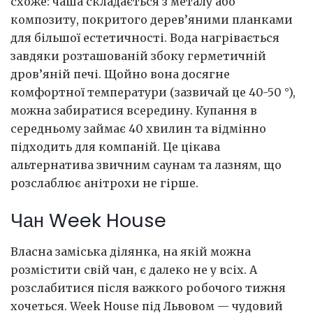
схоже: чаша складається з металу або
композиту, покритого дерев’яними планками
для більшої естетичності. Вода нагрівається
завдяки розташованій збоку герметичній
дров’яній печі. Щойно вона досягне
комфортної температури (зазвичай це 40-50 °),
можна забиратися всередину. Купання в
середньому займає 40 хвилин та відмінно
підходить для компаній. Це цікава
альтернатива звичним саунам та лазням, що
розслаблює анітрохи не гірше.
Чан Week House
Власна заміська ділянка, на якій можна
розмістити свій чан, є далеко не у всіх. А
розслабитися після важкого робочого тижня
хочеться. Week House під Львовом — чудовий