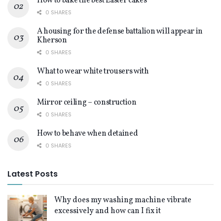
How to bake the best Easter cakes
0 SHARES
A housing for the defense battalion will appear in
Kherson
0 SHARES
What to wear white trousers with
0 SHARES
Mirror ceiling – construction
0 SHARES
How to behave when detained
0 SHARES
Latest Posts
Why does my washing machine vibrate
excessively and how can I fix it