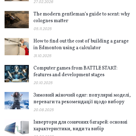
27.02.2026
The modern gentleman’s guide to scent: why
colognes matter
05.11.2025
How to find out the cost of building a garage
in Edmonton using a calculator
31.10.2025
Computer games from BATTLE START:
features and development stages
20.10.2025
Зимовий жіночий одяг: популярні моделі,
переваги та рекомендації щодо вибору
20.08.2025
Інвертори для сонячних батарей: основні
характеристики, види та вибір