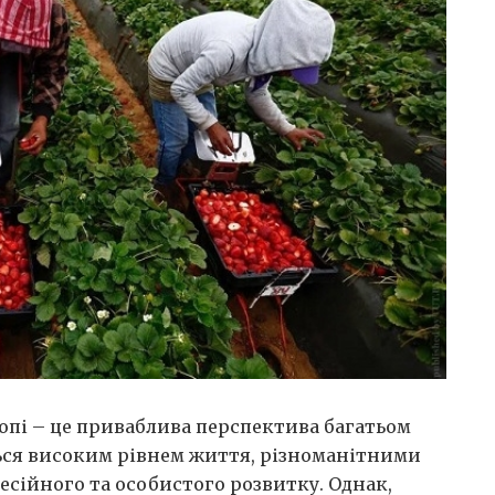
опі – це приваблива перспектива багатьом
ься високим рівнем життя, різноманітними
сійного та особистого розвитку. Однак,