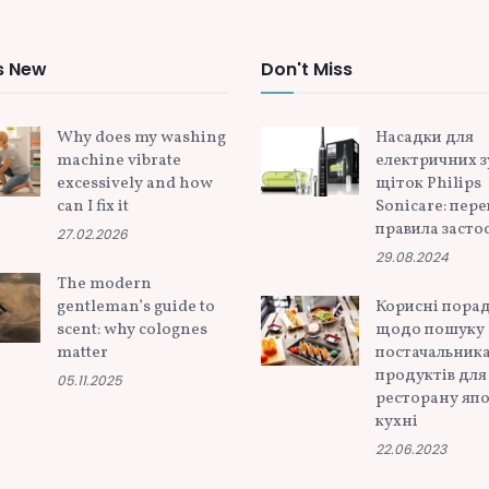
s New
Don't Miss
Why does my washing
Насадки для
machine vibrate
електричних 
excessively and how
щіток Philips
can I fix it
Sonicare: пере
правила засто
27.02.2026
29.08.2024
The modern
gentleman’s guide to
Корисні пора
scent: why colognes
щодо пошуку
matter
постачальник
продуктів для
05.11.2025
ресторану япо
кухні
22.06.2023