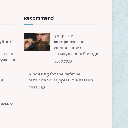
Recommend
5 переваг
зубних
використання
спеціального
ваги та
шампуню для бороди
сування
31.08.2023
A housing for the defense
ди
battalion will appear in Kherson
26.12.2018
а
нської