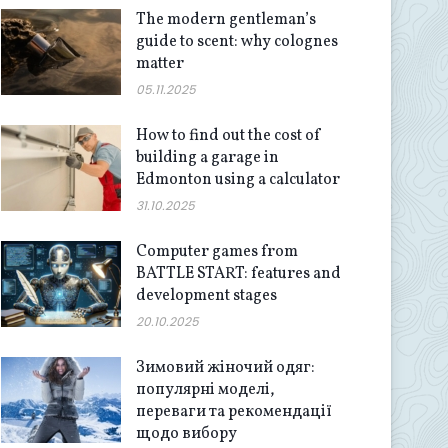
The modern gentleman’s
guide to scent: why colognes
matter
05.11.2025
How to find out the cost of
building a garage in
Edmonton using a calculator
31.10.2025
Computer games from
BATTLE START: features and
development stages
20.10.2025
Зимовий жіночий одяг:
популярні моделі,
переваги та рекомендації
щодо вибору