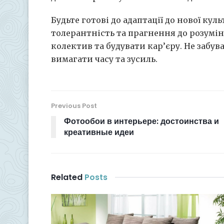
Будьте готові до адаптації до нової кул
толерантність та прагнення до розумі
колектив та будувати кар’єру. Не забу
вимагати часу та зусиль.
Previous Post
Фотообои в интерьере: достоинства и
креативные идеи
Related
Posts