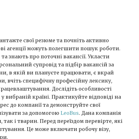
антажте свої резюме та почніть активно
ові агенції можуть полегшити пошук роботи.
а знають про поточні вакансії. Укласти
рсональний супровід та підбір вакансій за
и, в якій ви плануєте працювати, є вкрай
и, вчіть специфічну професійну лексику,
працевлаштування. Дослідіть особливості
у вибраній країні. Практикуйте відповіді на
рес до компанії та демонструйте свої
нізувати за допомогою
LeoBus
. Дана компанія
так і тварин. Перед переїздом перевірте, які
тування. Це може включати робочу візу,
ри.