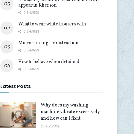
A housing for the defense battalion will
appear in Kherson
0 SHARES
What to wear white trousers with
0 SHARES
Mirror ceiling – construction
0 SHARES
How to behave when detained
0 SHARES
Latest Posts
Why does my washing
machine vibrate excessively
and how can I fix it
27.02.2026