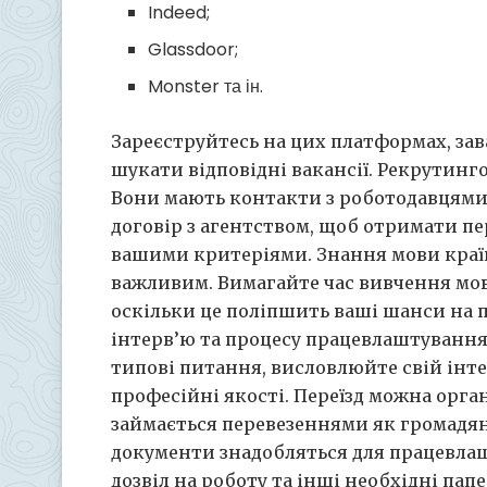
Indeed;
Glassdoor;
Monster та ін.
Зареєструйтесь на цих платформах, зав
шукати відповідні вакансії. Рекрутинг
Вони мають контакти з роботодавцями т
договір з агентством, щоб отримати пе
вашими критеріями. Знання мови країн
важливим. Вимагайте час вивчення мов
оскільки це поліпшить ваші шанси на 
інтерв’ю та процесу працевлаштування 
типові питання, висловлюйте свій інте
професійні якості. Переїзд можна орга
займається перевезеннями як громадян, 
документи знадобляться для працевлаш
дозвіл на роботу та інші необхідні папе