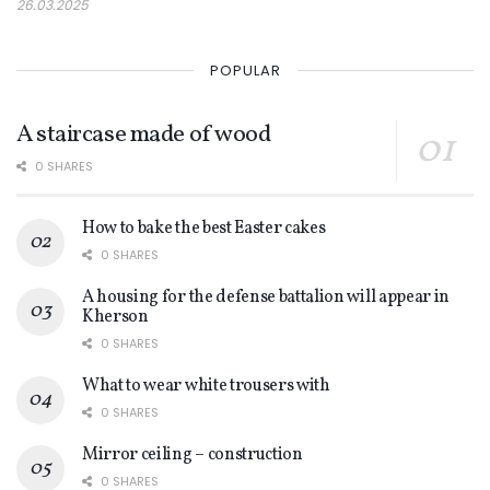
26.03.2025
POPULAR
A staircase made of wood
0 SHARES
How to bake the best Easter cakes
0 SHARES
A housing for the defense battalion will appear in
Kherson
0 SHARES
What to wear white trousers with
0 SHARES
Mirror ceiling – construction
0 SHARES