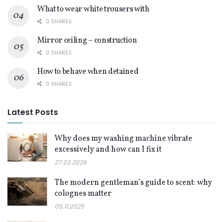
What to wear white trousers with
0 SHARES
Mirror ceiling – construction
0 SHARES
How to behave when detained
0 SHARES
Latest Posts
Why does my washing machine vibrate
excessively and how can I fix it
27.02.2026
The modern gentleman’s guide to scent: why
colognes matter
05.11.2025