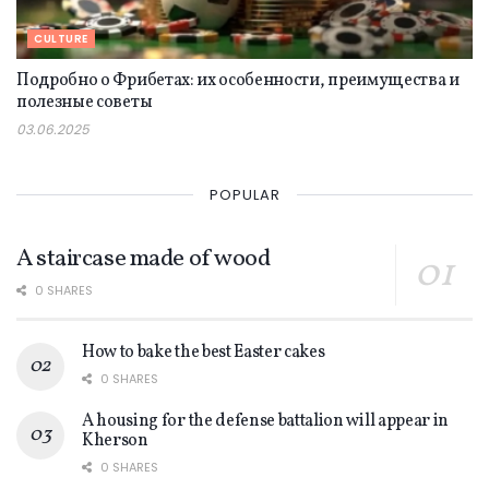
CULTURE
Подробно о Фрибетах: их особенности, преимущества и
полезные советы
03.06.2025
POPULAR
A staircase made of wood
0 SHARES
How to bake the best Easter cakes
0 SHARES
A housing for the defense battalion will appear in
Kherson
0 SHARES